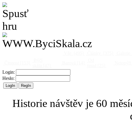
Vše
[495]
Články
[375]
Galerie
Býčí
Od
Činnost
[153]
Barová
[14]
Netopýři
skála
[47]
jinud
[25]
Login:
Heslo:
Historie návštěv je 60 měsí