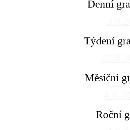
Denní gra
3.9.
Týdení gra
28.8.
Měsíční gr
4.8.2
Roční g