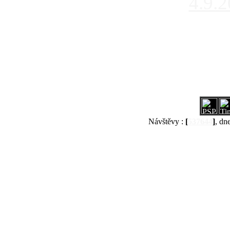
4.9.
Návštěvy :
[
537644
]
, dn