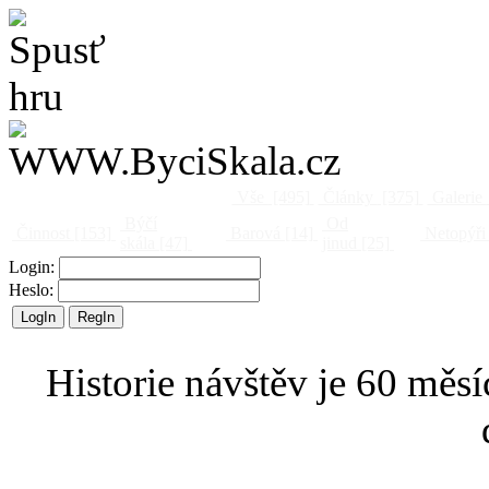
Vše
[495]
Články
[375]
Galerie
Býčí
Od
Činnost
[153]
Barová
[14]
Netopýři
skála
[47]
jinud
[25]
Login:
Heslo:
Historie návštěv je 60 měsí