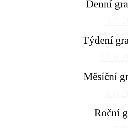
Denní gra
3.7.
Týdení gra
27.6.
Měsíční gr
4.6.
Roční g