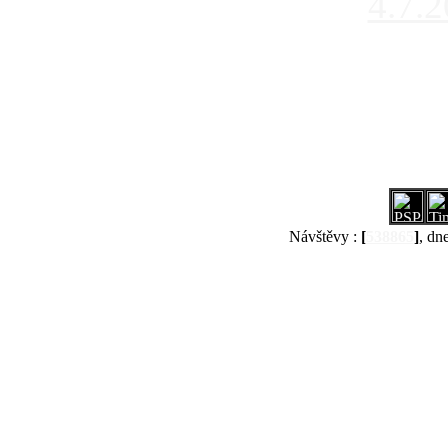
4.7.
Návštěvy :
[
538865
]
, dn