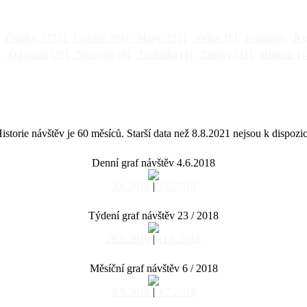
Články
[375]
Galerie
[93]
Mapy
[21]
Videa
[6]
Kontakty
Kni
]
Od jinud
[25]
Netopýři
[9]
Technika
[4]
Zprávy
[11]
Historie
[1
istorie návštěv je 60 měsíců. Starší data než 8.8.2021 nejsou k dispozic
Denní graf návštěv 4.6.2018
3.6.2018
|
5.6.2018
Týdení graf návštěv 23 / 2018
28.5.2018
|
11.6.2018
Měsíční graf návštěv 6 / 2018
4.5.2018
|
4.7.2018