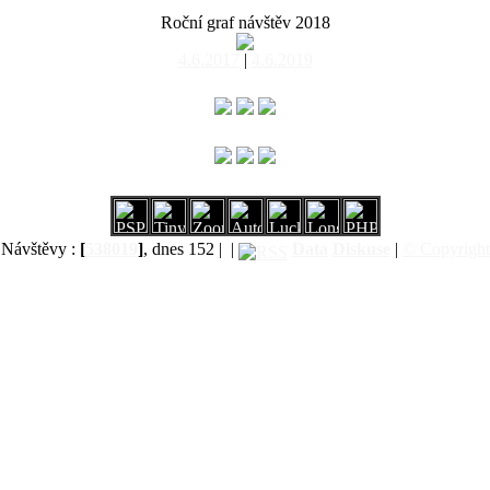
Roční graf návštěv 2018
4.6.2017
|
4.6.2019
Návštěvy :
[
538019
]
, dnes 152 |
|
Data
Diskuse
|
© Copyright