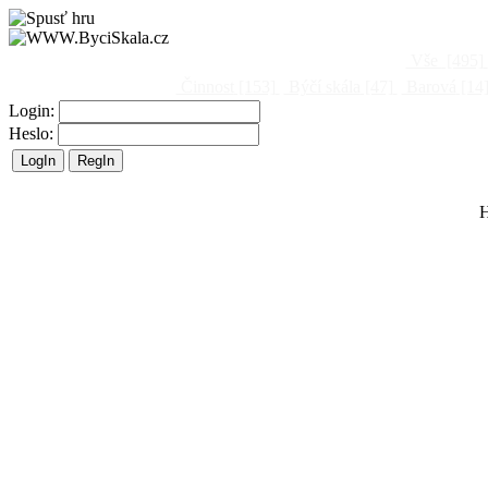
Vše
[495]
Činnost
[153]
Býčí skála
[47]
Barová
[14
Login:
Heslo:
H