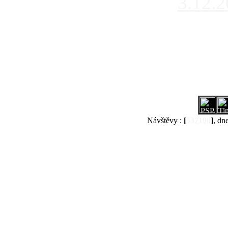
3.12.
Návštěvy :
[
537190
]
, dn