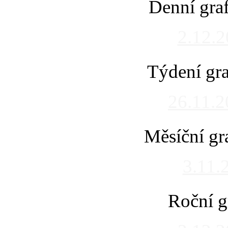
Denní gra
2.12.
Týdení gra
26.11.
Měsíční gr
3.11.
Roční g