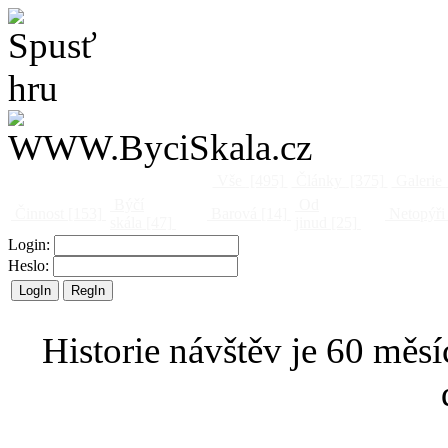
Vše
[495]
Články
[375]
Galerie
Býčí
Od
Činnost
[153]
Barová
[14]
Netopýři
skála
[47]
jinud
[25]
Login:
Heslo:
Historie návštěv je 60 měsí