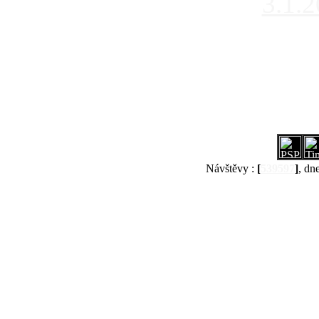
3.1.
Návštěvy :
[
539597
]
, dn