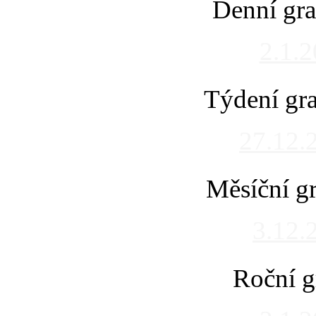
Denní gra
2.1.
Týdení gra
27.12.
Měsíční gr
3.12.
Roční g