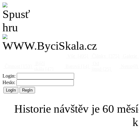
Vše
[495]
Články
[375]
Galerie
Býčí
Od
Činnost
[153]
Barová
[14]
Netopýři
skála
[47]
jinud
[25]
Login:
Heslo:
Historie návštěv je 60 měsí
k