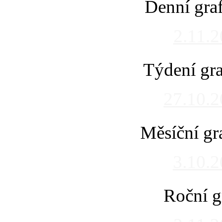
Denní gra
2.11.
Týdení gra
27.10.
Měsíční gr
3.10.
Roční g