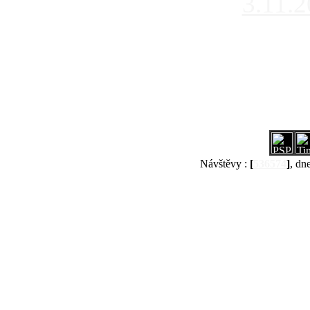
3.11.
Návštěvy :
[
536574
]
, dn