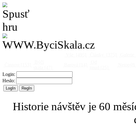
Vše
[495]
Články
[375]
Galerie
Býčí
Od
Činnost
[153]
Barová
[14]
Netopýři
skála
[47]
jinud
[25]
Login:
Heslo:
Historie návštěv je 60 měsí