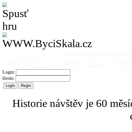
Vše
[495]
Články
[375]
Galerie
Býčí
Od
Činnost
[153]
Barová
[14]
Netopýři
skála
[47]
jinud
[25]
Login:
Heslo:
Historie návštěv je 60 měsí