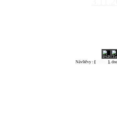
3.11.
Návštěvy :
[
538061
]
, dn