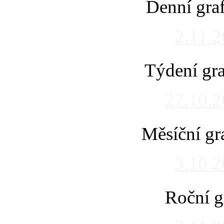
Denní gra
2.11.
Týdení gra
27.10.
Měsíční gr
3.10.
Roční g