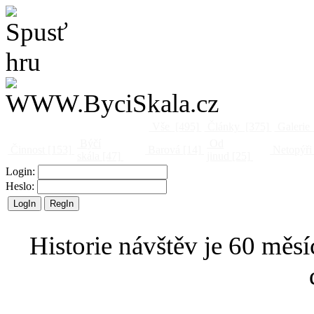
Vše
[495]
Články
[375]
Galerie
Býčí
Od
Činnost
[153]
Barová
[14]
Netopýři
skála
[47]
jinud
[25]
Login:
Heslo:
Historie návštěv je 60 měsí