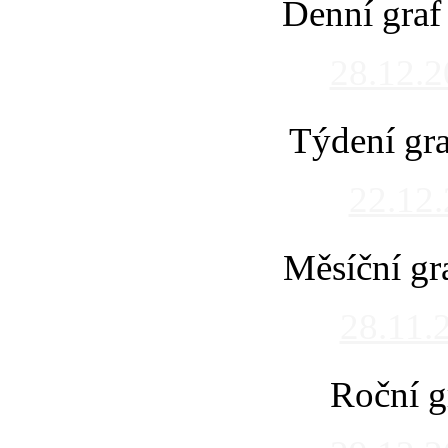
Denní graf
28.12.
Týdení gra
22.12
Měsíční gr
28.11.
Roční g