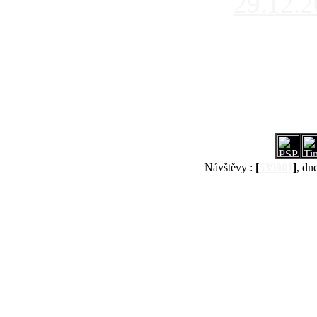
29.12.
Návštěvy :
[
539001
]
, dn