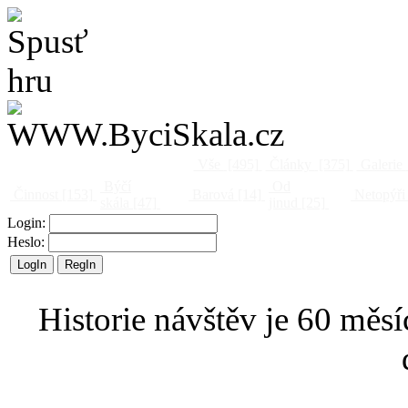
Vše
[495]
Články
[375]
Galerie
Býčí
Od
Činnost
[153]
Barová
[14]
Netopýři
skála
[47]
jinud
[25]
Login:
Heslo:
Historie návštěv je 60 měsí