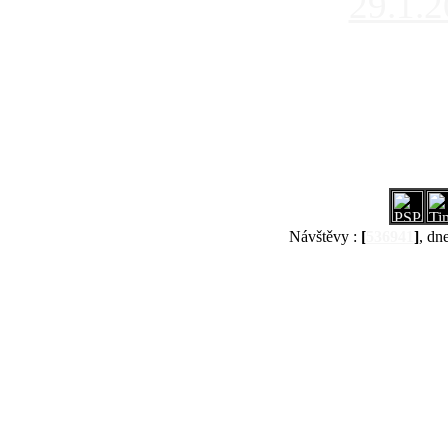
29.1.
Návštěvy :
[
536941
]
, dn