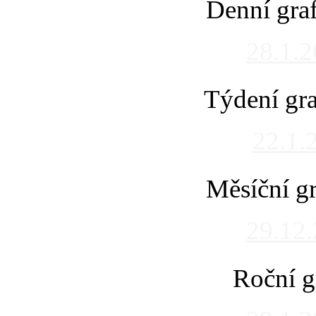
Denní gra
28.1.
Týdení gra
22.1.
Měsíční gr
29.12
Roční g