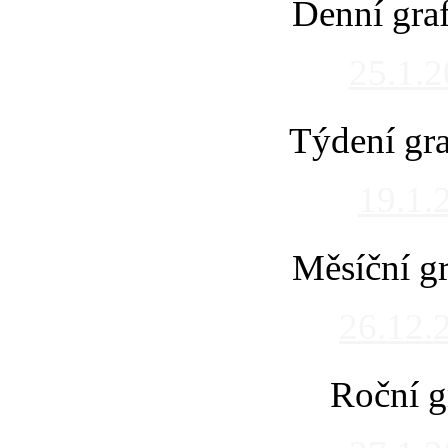
Denní gra
25.1.
Týdení gra
19.1.
Měsíční gr
26.12.
Roční g