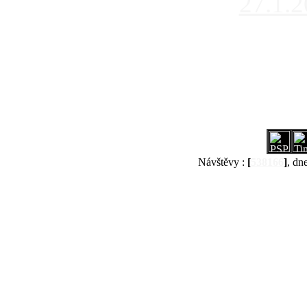
27.1.
Návštěvy :
[
538166
]
, dn