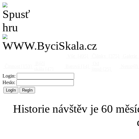
Vše
[495]
Články
[375]
Galerie
Býčí
Od
Činnost
[153]
Barová
[14]
Netopýři
skála
[47]
jinud
[25]
Login:
Heslo:
Historie návštěv je 60 měsí