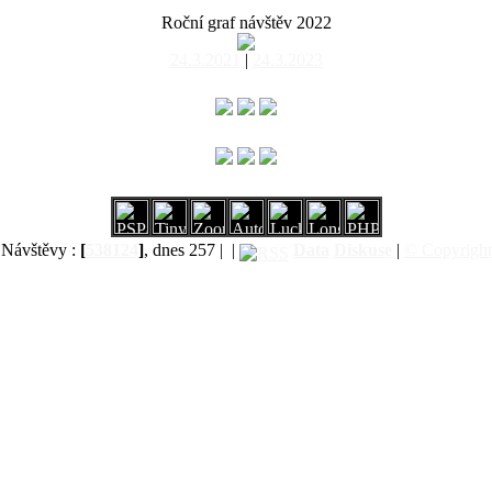
Roční graf návštěv 2022
24.3.2021
|
24.3.2023
Návštěvy :
[
538124
]
, dnes 257 |
|
Data
Diskuse
|
© Copyright