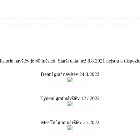
Články
[375]
Galerie
[93]
Mapy
[21]
Videa
[6]
Kontakty
Kni
]
Od jinud
[25]
Netopýři
[9]
Technika
[4]
Zprávy
[11]
Historie
[1
istorie návštěv je 60 měsíců. Starší data než 8.8.2021 nejsou k dispozic
Denní graf návštěv 24.3.2022
23.3.2022
|
25.3.2022
Týdení graf návštěv 12 / 2022
17.3.2022
|
31.3.2022
Měsíční graf návštěv 3 / 2022
21.2.2022
|
24.4.2022