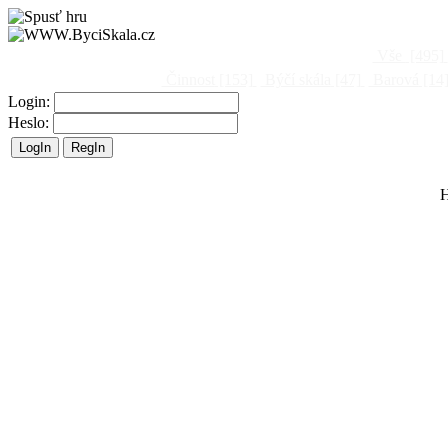
Vše
[495]
Činnost
[153]
Býčí skála
[47]
Barová
[14
Login:
Heslo:
H