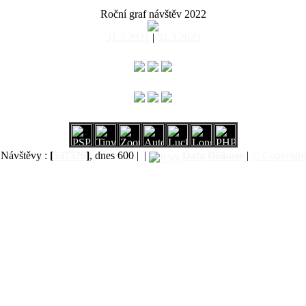
Roční graf návštěv 2022
31.3.2021
|
31.3.2023
Návštěvy :
[
537570
]
, dnes 600 |
|
Data
Diskuse
|
© Copyright