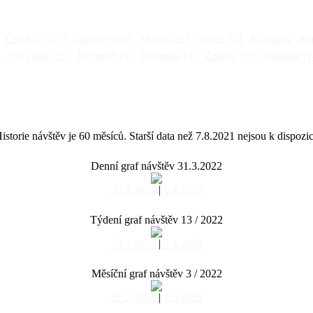
Články
[375]
Galerie
[93]
Mapy
[21]
Videa
[6]
Kontakty
Kni
]
Od jinud
[25]
Netopýři
[9]
Technika
[4]
Zprávy
[11]
Historie
[1
istorie návštěv je 60 měsíců. Starší data než 7.8.2021 nejsou k dispozic
Denní graf návštěv 31.3.2022
30.3.2022
|
1.4.2022
Týdení graf návštěv 13 / 2022
23.3.2022
|
7.4.2022
Měsíční graf návštěv 3 / 2022
27.2.2022
|
1.5.2022