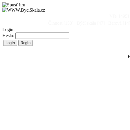
Vše
[495]
Činnost
[153]
Býčí skála
[47]
Barová
[14
Login:
Heslo:
H