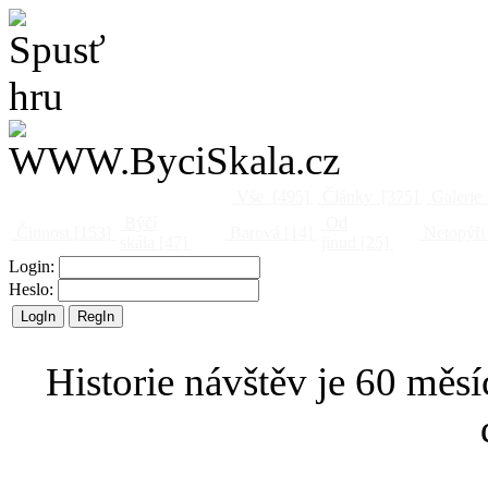
Vše
[495]
Články
[375]
Galerie
Býčí
Od
Činnost
[153]
Barová
[14]
Netopýři
skála
[47]
jinud
[25]
Login:
Heslo:
Historie návštěv je 60 měsí