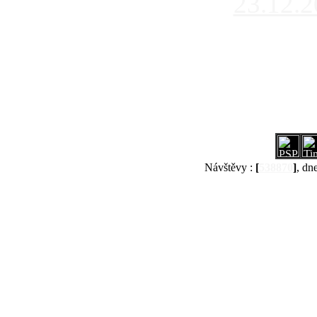
23.12.
Návštěvy :
[
538870
]
, dn