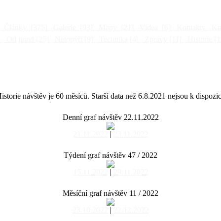
Články
[375]
Galerie
[93]
Mapy
[21]
Videa
[6]
Kontakty
Kni
]
Od jinud
[25]
Netopýři
[9]
Technika
[4]
Zprávy
[11]
Historie
[1
istorie návštěv je 60 měsíců. Starší data než 6.8.2021 nejsou k dispozic
Denní graf návštěv 22.11.2022
21.11.2022
|
23.11.2022
Týdení graf návštěv 47 / 2022
15.11.2022
|
29.11.2022
Měsíční graf návštěv 11 / 2022
23.10.2022
|
22.12.2022