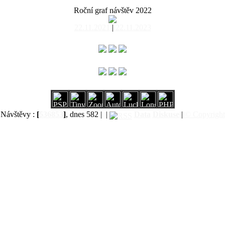
Roční graf návštěv 2022
22.11.2021
|
22.11.2023
Návštěvy :
[
536853
]
, dnes 582 |
|
Data
Diskuse
|
© Copyright