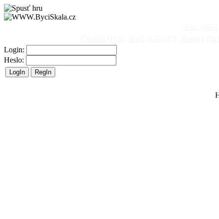
Vše
[495]
Činnost
[153]
Býčí skála
[47]
Barová
[14
Login:
Heslo:
H