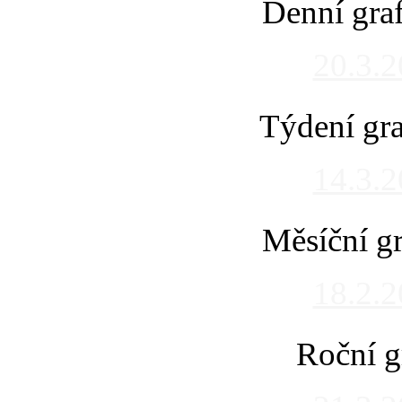
Denní gra
20.3.
Týdení gra
14.3.
Měsíční gr
18.2.
Roční g