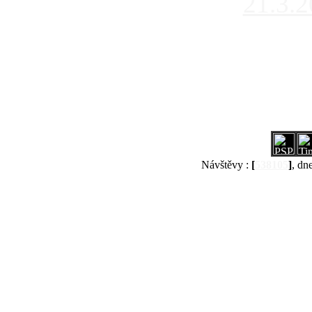
21.3.
Návštěvy :
[
538105
]
, dn