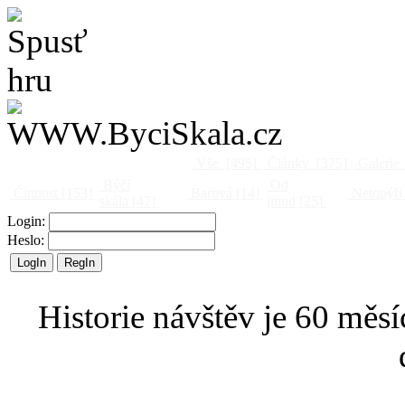
Vše
[495]
Články
[375]
Galerie
Býčí
Od
Činnost
[153]
Barová
[14]
Netopýři
skála
[47]
jinud
[25]
Login:
Heslo:
Historie návštěv je 60 měsí