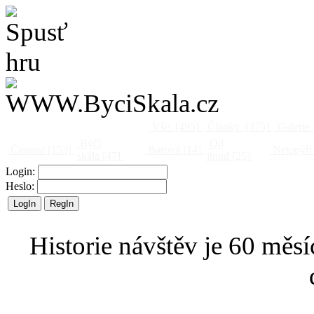
Vše
[495]
Články
[375]
Galerie
Býčí
Od
Činnost
[153]
Barová
[14]
Netopýři
skála
[47]
jinud
[25]
Login:
Heslo:
Historie návštěv je 60 měsí