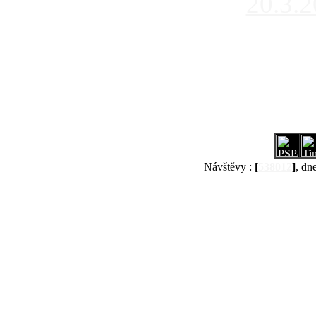
20.3.
Návštěvy :
[
538012
]
, dn