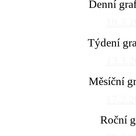
Denní gra
19.3.
Týdení gra
13.3.
Měsíční gr
17.2.
Roční g