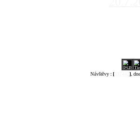
20.7.
Návštěvy :
[
537442
]
, dn