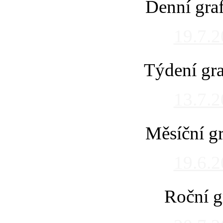
Denní gra
19.7.
Týdení gra
13.7.
Měsíční gr
19.6.
Roční g