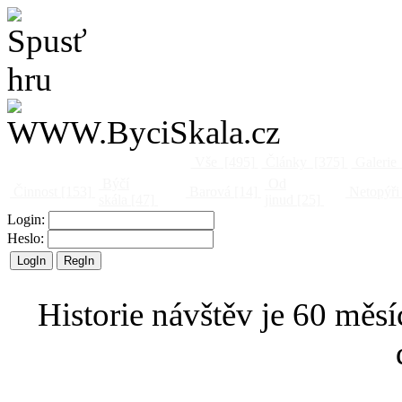
Vše
[495]
Články
[375]
Galerie
Býčí
Od
Činnost
[153]
Barová
[14]
Netopýři
skála
[47]
jinud
[25]
Login:
Heslo:
Historie návštěv je 60 měsí