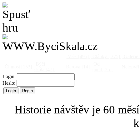
Vše
[495]
Články
[375]
Galerie
Býčí
Od
Činnost
[153]
Barová
[14]
Netopýři
skála
[47]
jinud
[25]
Login:
Heslo:
Historie návštěv je 60 měsí
k