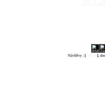
19.7.
Návštěvy :
[
540096
]
, dn