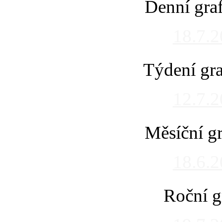
Denní gra
18.7.
Týdení gra
12.7.
Měsíční gr
18.6.
Roční g