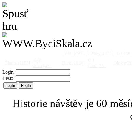
Vše
[495]
Články
[375]
Galerie
Býčí
Od
Činnost
[153]
Barová
[14]
Netopýři
skála
[47]
jinud
[25]
Login:
Heslo:
Historie návštěv je 60 měsí