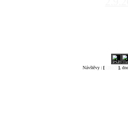
2.9.
Návštěvy :
[
538078
]
, dn