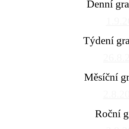
Denní gra
1.9.
Týdení gra
26.8.
Měsíční gr
2.8.2
Roční g