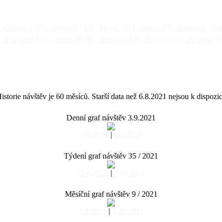
Články
[375]
Galerie
[93]
Mapy
[21]
Videa
[6]
Kontakty
Kni
]
Od jinud
[25]
Netopýři
[9]
Technika
[4]
Zprávy
[11]
Historie
[1
istorie návštěv je 60 měsíců. Starší data než 6.8.2021 nejsou k dispozic
Denní graf návštěv 3.9.2021
2.9.2021
|
4.9.2021
Týdení graf návštěv 35 / 2021
27.8.2021
|
10.9.2021
Měsíční graf návštěv 9 / 2021
3.8.2021
|
3.10.2021