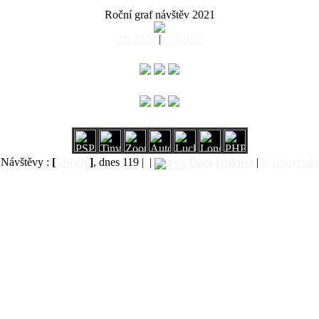
Roční graf návštěv 2021
3.9.2020
|
3.9.2022
Návštěvy :
[
536390
]
, dnes 119 |
|
Data
Diskuse
|
© Copyright