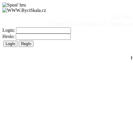
Vše
[495]
Činnost
[153]
Býčí skála
[47]
Barová
[14
Login:
Heslo:
H