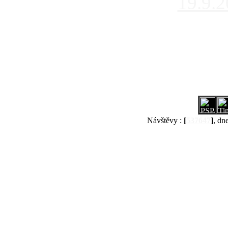
19.9.
Návštěvy :
[
537647
]
, dn