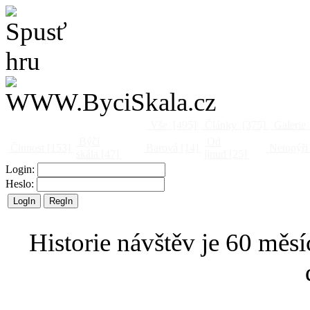
Vše
[495]
Články
[375]
Galerie
Býčí
Od
Činnost
[153]
Barová
[14]
Netopýři
skála
[47]
jinud
[25]
Login:
Heslo:
Historie návštěv je 60 měsí