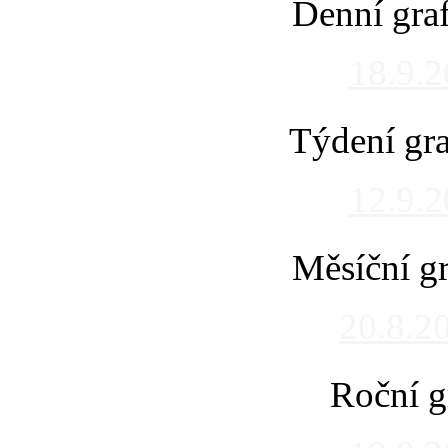
Denní gra
18.9.
Týdení gra
12.9.
Měsíční gr
20.8.2
Roční g