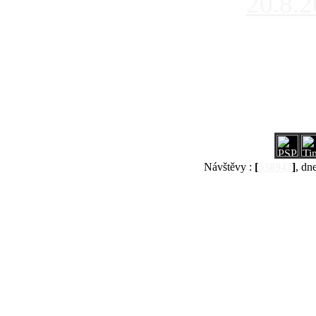
20.8.
Návštěvy :
[
538942
]
, dn