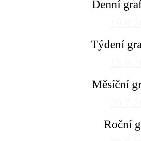
Denní gra
19.8.
Týdení gra
13.8.
Měsíční gr
20.7.
Roční g