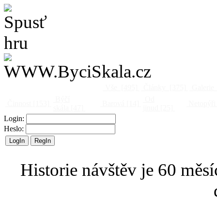
Vše
[495]
Články
[375]
Galerie
Býčí
Od
Činnost
[153]
Barová
[14]
Netopýři
skála
[47]
jinud
[25]
Login:
Heslo:
Historie návštěv je 60 měsí