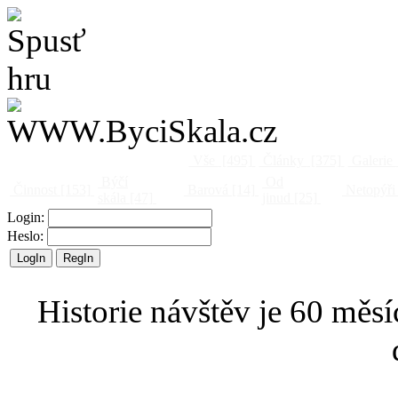
Vše
[495]
Články
[375]
Galerie
Býčí
Od
Činnost
[153]
Barová
[14]
Netopýři
skála
[47]
jinud
[25]
Login:
Heslo:
Historie návštěv je 60 měsí