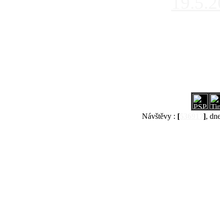
19.5.
Návštěvy :
[
536917
]
, dn