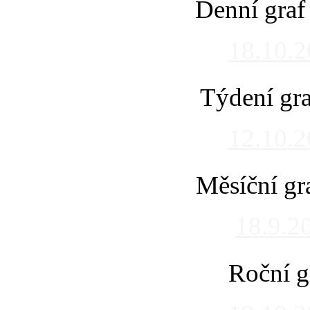
Denní graf
18.10.
Týdení gra
12.10.
Měsíční gr
18.9.2
Roční g