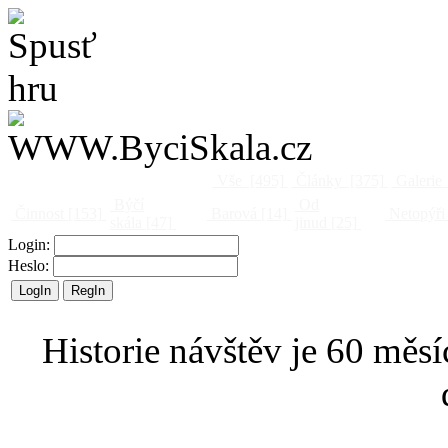
Vše
[495]
Články
[375]
Galerie
Býčí
Od
Činnost
[153]
Barová
[14]
Netopýři
skála
[47]
jinud
[25]
Login:
Heslo:
Historie návštěv je 60 měsí