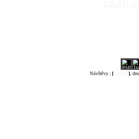
19.10.
Návštěvy :
[
538999
]
, dn