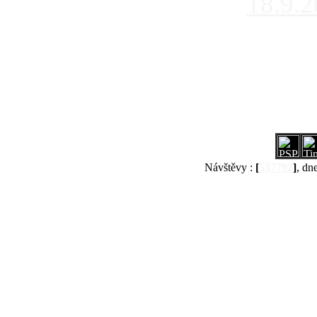
18.9.
Návštěvy :
[
537792
]
, dn