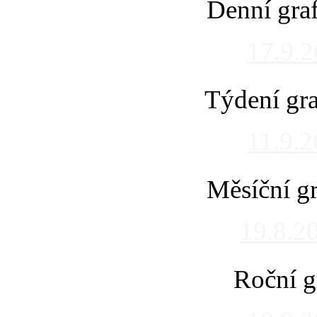
Denní gra
17.9.
Týdení gra
11.9.
Měsíční gr
19.8.2
Roční g