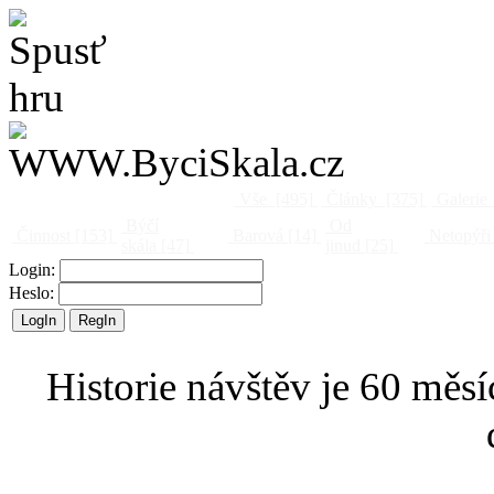
Vše
[495]
Články
[375]
Galerie
Býčí
Od
Činnost
[153]
Barová
[14]
Netopýři
skála
[47]
jinud
[25]
Login:
Heslo:
Historie návštěv je 60 měsí