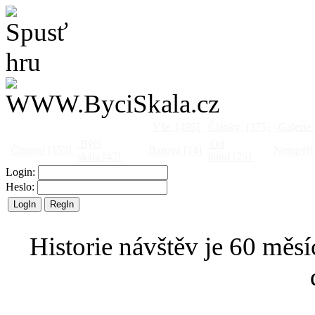
Vše
[495]
Články
[375]
Galerie
Býčí
Od
Činnost
[153]
Barová
[14]
Netopýři
skála
[47]
jinud
[25]
Login:
Heslo:
Historie návštěv je 60 měsí