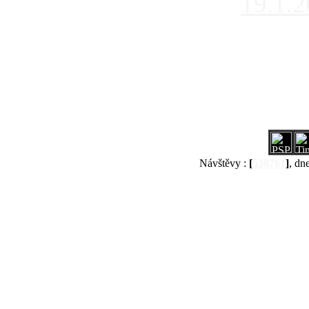
19.1.
Návštěvy :
[
538761
]
, dn