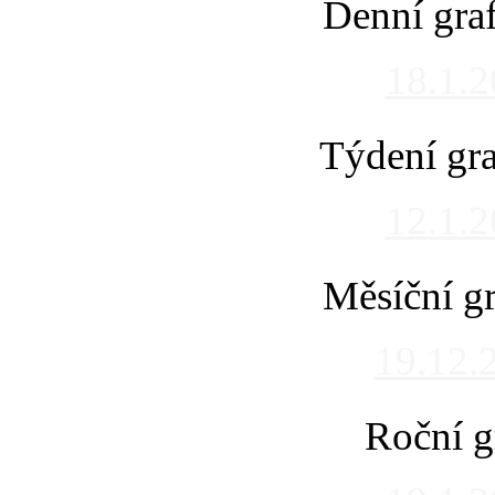
Denní gra
18.1.
Týdení gra
12.1.
Měsíční gr
19.12.
Roční g