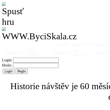
Vše
[495]
Články
[375]
Galerie
Býčí
Od
Činnost
[153]
Barová
[14]
Netopýři
skála
[47]
jinud
[25]
Login:
Heslo:
Historie návštěv je 60 měsí