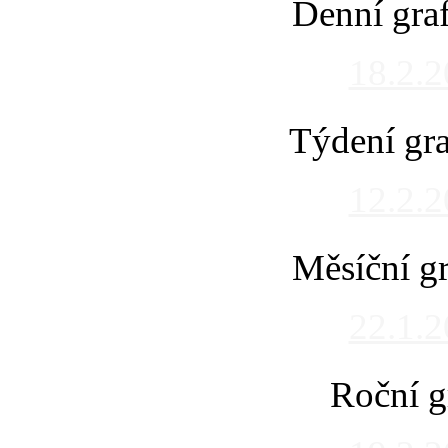
Denní gra
18.2.
Týdení gra
12.2.
Měsíční gr
22.1.
Roční g