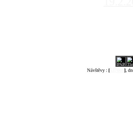
19.2.
Návštěvy :
[
537009
]
, dn