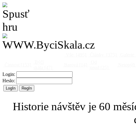
Vše
[495]
Články
[375]
Galerie
Býčí
Od
Činnost
[153]
Barová
[14]
Netopýři
skála
[47]
jinud
[25]
Login:
Heslo:
Historie návštěv je 60 měsí