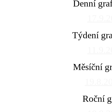
Denní gra
17.9.
Týdení gra
11.9.
Měsíční gr
19.8.2
Roční g