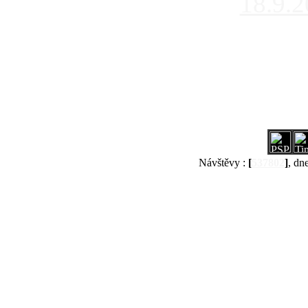
18.9.
Návštěvy :
[
537802
]
, dn