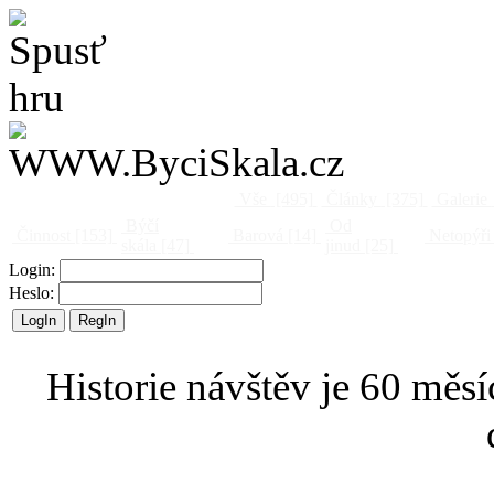
Vše
[495]
Články
[375]
Galerie
Býčí
Od
Činnost
[153]
Barová
[14]
Netopýři
skála
[47]
jinud
[25]
Login:
Heslo:
Historie návštěv je 60 měsí