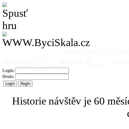
Vše
[495]
Články
[375]
Galerie
Býčí
Od
Činnost
[153]
Barová
[14]
Netopýři
skála
[47]
jinud
[25]
Login:
Heslo:
Historie návštěv je 60 měsí