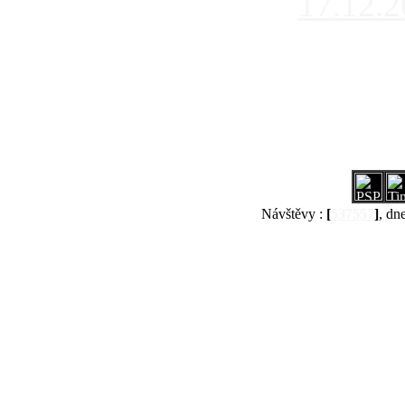
17.12.
Návštěvy :
[
537557
]
, dn