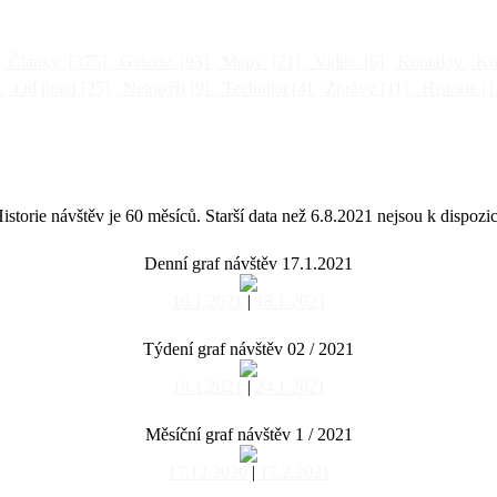
Články
[375]
Galerie
[93]
Mapy
[21]
Videa
[6]
Kontakty
Kni
]
Od jinud
[25]
Netopýři
[9]
Technika
[4]
Zprávy
[11]
Historie
[1
istorie návštěv je 60 měsíců. Starší data než 6.8.2021 nejsou k dispozic
Denní graf návštěv 17.1.2021
16.1.2021
|
18.1.2021
Týdení graf návštěv 02 / 2021
10.1.2021
|
24.1.2021
Měsíční graf návštěv 1 / 2021
17.12.2020
|
17.2.2021