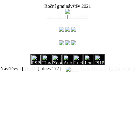
Roční graf návštěv 2021
18.1.2020
|
17.1.2022
Návštěvy :
[
536448
]
, dnes 177 |
|
Data
Diskuse
|
© Copyright