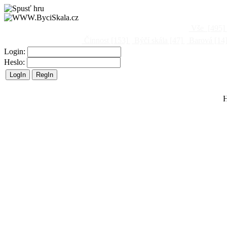
Vše
[495]
Činnost
[153]
Býčí skála
[47]
Barová
[14
Login:
Heslo:
H