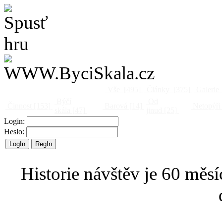
Vše
[495]
Články
[375]
Galerie
Býčí
Od
Činnost
[153]
Barová
[14]
Netopýři
skála
[47]
jinud
[25]
Login:
Heslo:
Historie návštěv je 60 měsí