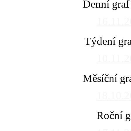
Denní graf
16.11.
Týdení gra
10.11.
Měsíční gr
18.10.
Roční g