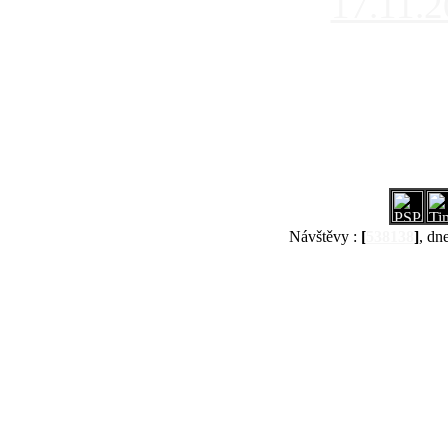
17.11.
Návštěvy :
[
538138
]
, dn