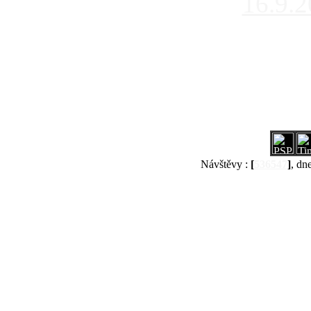
16.9.
Návštěvy :
[
536547
]
, dn