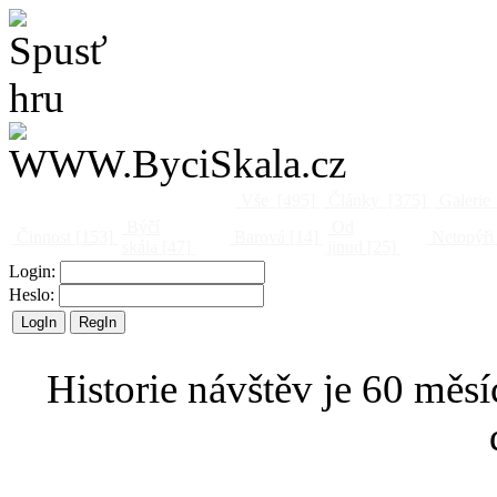
Vše
[495]
Články
[375]
Galerie
Býčí
Od
Činnost
[153]
Barová
[14]
Netopýři
skála
[47]
jinud
[25]
Login:
Heslo:
Historie návštěv je 60 měsí