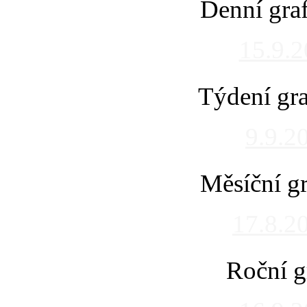
Denní gra
15.9.
Týdení gra
9.9.2
Měsíční gr
17.8.2
Roční g