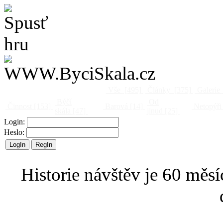
Vše
[495]
Články
[375]
Galerie
Býčí
Od
Činnost
[153]
Barová
[14]
Netopýři
skála
[47]
jinud
[25]
Login:
Heslo:
Historie návštěv je 60 měsí