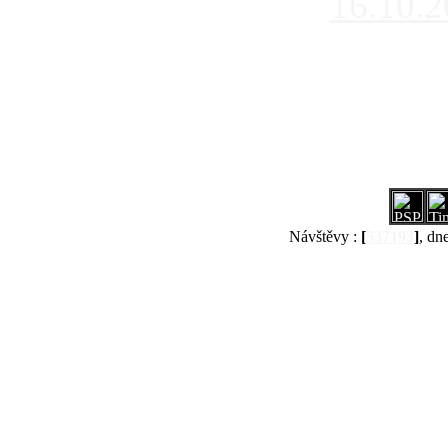
16.10.
Návštěvy :
[
537193
]
, dn