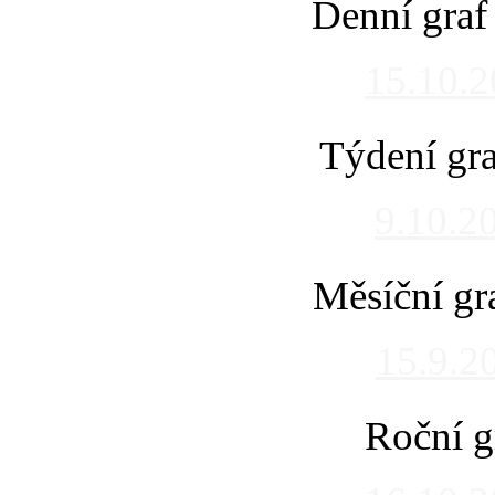
Denní graf
15.10.
Týdení gra
9.10.2
Měsíční gr
15.9.2
Roční g