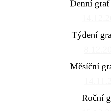
Denní graf
14.12.
Týdení gra
8.12.2
Měsíční gr
14.11.
Roční g