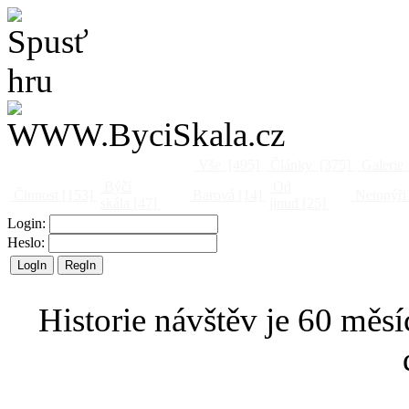
Vše
[495]
Články
[375]
Galerie
Býčí
Od
Činnost
[153]
Barová
[14]
Netopýři
skála
[47]
jinud
[25]
Login:
Heslo:
Historie návštěv je 60 měsí