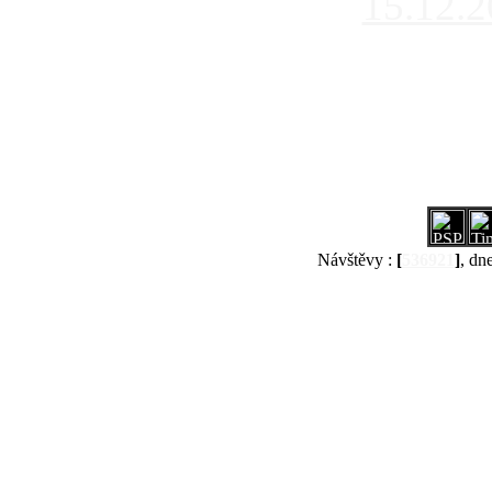
15.12.
Návštěvy :
[
536921
]
, dn