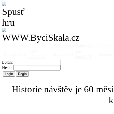
Vše
[495]
Články
[375]
Galerie
Býčí
Od
Činnost
[153]
Barová
[14]
Netopýři
skála
[47]
jinud
[25]
Login:
Heslo:
Historie návštěv je 60 měsí
k