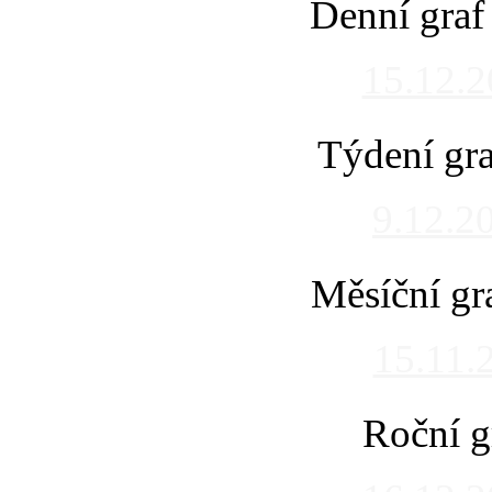
Denní graf
15.12.
Týdení gra
9.12.2
Měsíční gr
15.11.
Roční g