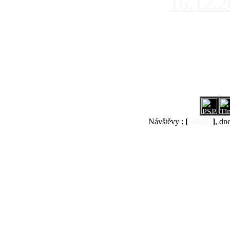
16.12.
Návštěvy :
[
540097
]
, dn