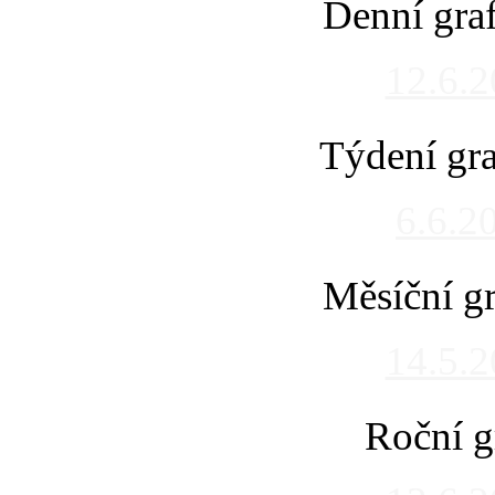
Denní gra
12.6.
Týdení gra
6.6.2
Měsíční gr
14.5.
Roční g