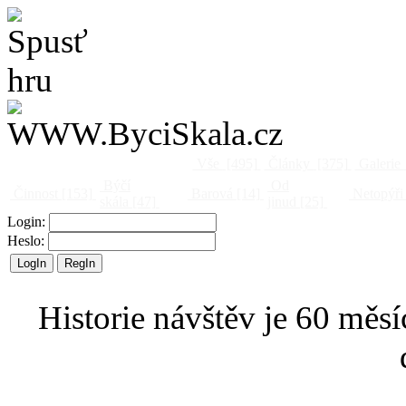
Vše
[495]
Články
[375]
Galerie
Býčí
Od
Činnost
[153]
Barová
[14]
Netopýři
skála
[47]
jinud
[25]
Login:
Heslo:
Historie návštěv je 60 měsí