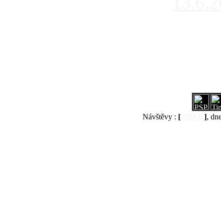
13.6.
Návštěvy :
[
538936
]
, dn