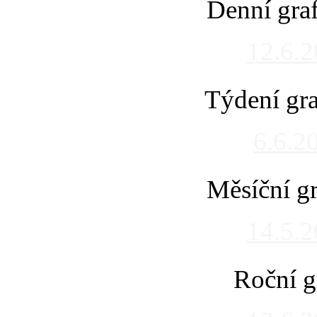
Denní gra
12.6.
Týdení gra
6.6.2
Měsíční gr
14.5.
Roční g