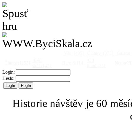
Vše
[495]
Články
[375]
Galerie
Býčí
Od
Činnost
[153]
Barová
[14]
Netopýři
skála
[47]
jinud
[25]
Login:
Heslo:
Historie návštěv je 60 měsí