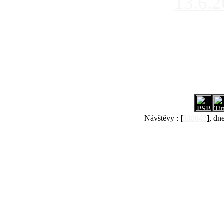
13.6.
Návštěvy :
[
538642
]
, dn