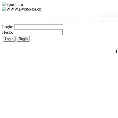
Vše
[495]
Činnost
[153]
Býčí skála
[47]
Barová
[14
Login:
Heslo:
H