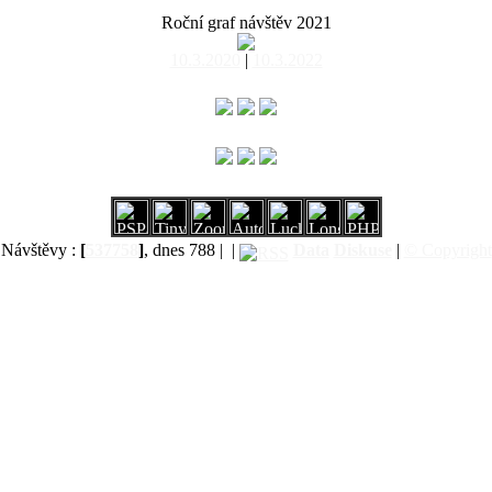
Roční graf návštěv 2021
10.3.2020
|
10.3.2022
Návštěvy :
[
537758
]
, dnes 788 |
|
Data
Diskuse
|
© Copyright