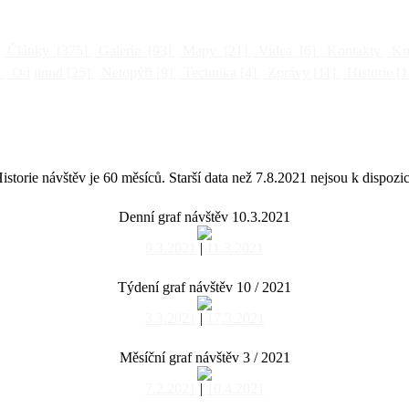
Články
[375]
Galerie
[93]
Mapy
[21]
Videa
[6]
Kontakty
Kni
]
Od jinud
[25]
Netopýři
[9]
Technika
[4]
Zprávy
[11]
Historie
[1
istorie návštěv je 60 měsíců. Starší data než 7.8.2021 nejsou k dispozic
Denní graf návštěv 10.3.2021
9.3.2021
|
11.3.2021
Týdení graf návštěv 10 / 2021
3.3.2021
|
17.3.2021
Měsíční graf návštěv 3 / 2021
7.2.2021
|
10.4.2021