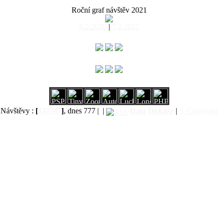
Roční graf návštěv 2021
8.2.2020
|
7.2.2022
Návštěvy :
[
537747
]
, dnes 777 |
|
Data
Diskuse
|
© Copyright