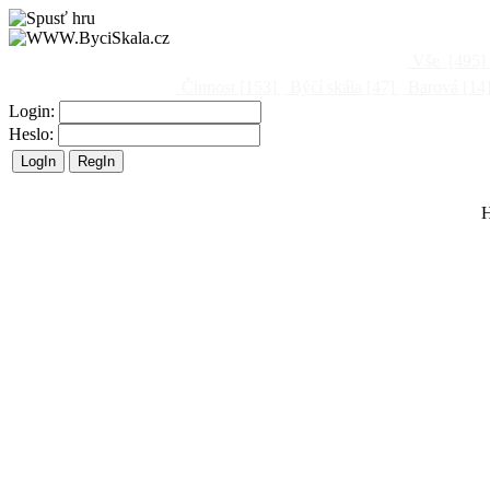
Vše
[495]
Činnost
[153]
Býčí skála
[47]
Barová
[14
Login:
Heslo:
H