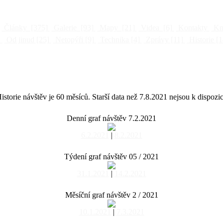
Články
[375]
Galerie
[93]
Mapy
[21]
Videa
[6]
Kontakty
Kni
]
Od jinud
[25]
Netopýři
[9]
Technika
[4]
Zprávy
[11]
Historie
[1
istorie návštěv je 60 měsíců. Starší data než 7.8.2021 nejsou k dispozic
Denní graf návštěv 7.2.2021
6.2.2021
|
8.2.2021
Týdení graf návštěv 05 / 2021
31.1.2021
|
14.2.2021
Měsíční graf návštěv 2 / 2021
10.1.2021
|
7.3.2021