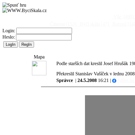
Vše
[495]
Činnost
[153]
Býčí skála
[47]
Barová
[14
Login:
Heslo:
Mapa
Podle starších dat kreslil Josef Hrušák 1
Překreslil Stanislav Vašíček v lednu 200
Správce
|
24.5.2008
16:21 |
Sdílet n