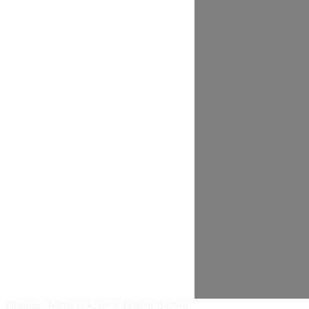
Diskuse "Mapa jeskyně Sobolova-Barová"