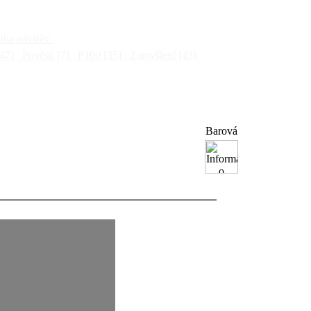
ha návštěv
47]
Pověsti
[7]
P100
[35]
Zamyšlení
[43]
Barová