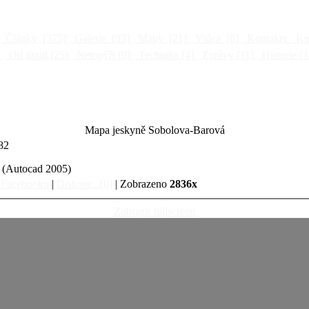
Články
[375]
Galerie
[93]
Mapy
[21]
Videa
[6]
Kontakty
Kni
]
Od jinud
[25]
Netopýři
[9]
Technika
[4]
Zprávy
[11]
Historie
[1
Mapa jeskyně Sobolova-Barová
982
8 (Autocad 2005)
a Facebooku
|
Diskuse...[0]
| Zobrazeno
2836x
Zobrazit fullscreen