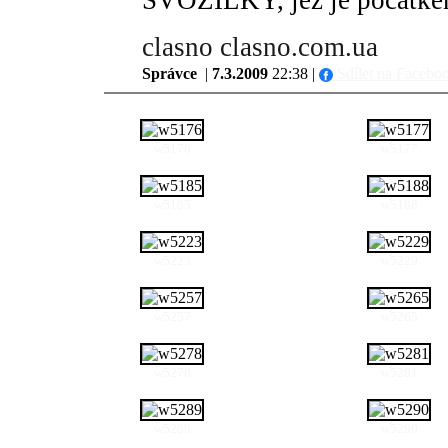
SVOZILKY, jež je počátkem
clasno
clasno.com.ua
Správce
|
7.3.2009
22:38 |
Sdílet na Facebo
w5176
w5177
w5185
w5188
w5223
w5229
w5257
w5265
w5278
w5281
w5289
w5290