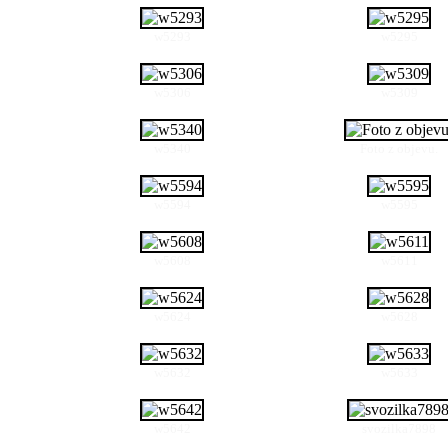
w5293
w5295
w5306
w5309
w5340
Foto z objevu.
w5594
w5595
w5608
w5611
w5624
w5628
w5632
w5633
w5642
svozilka7898