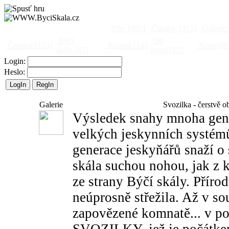
Vše
[495]
Články
[375]
Galerie
Býčí
Od
Činnost
[153]
Barová
[14]
Netopýři
skála
[47]
jinud
[25]
Login:
Heslo:
Galerie
Svozilka - čerstvě o
Výsledek snahy mnoha gener
velkých jeskynních systémů 
generace jeskyňářů snaží o
skála suchou nohou, jak z k
ze strany Býčí skály. Příroda
neúprosně střežila. Až v s
zapovězené komnatě... v po