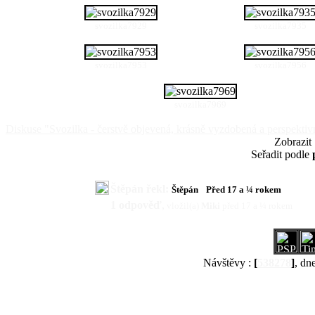
svozilka7929
svozilka7935
svozilka7953
svozilka7956
svozilka7969
Diskuse "Svozilka - čerstvě objevená, krásně vyzdobená a perspektiv
Zobrazit
Seřadit podle
Štěpán řekl:
Štěpán
Před 17 a ¼ rokem
1 odpověď
,
vložil(a)
Miki
před 17 a ¼ rokem
Návštěvy :
[
538278
]
, dn