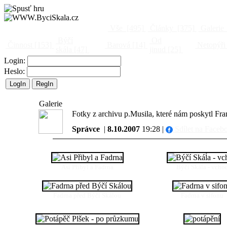
Vše
[495]
Články
[375]
Galerie
Býčí
Od
Činnost
[153]
Barová
[14]
Netopýři
skála
[47]
jinud
[25]
Login:
Heslo:
Galerie
Fotky z archivu p.Musila, které nám poskytl Fr
Správce
|
8.10.2007
19:28 |
Sdílet na Faceb
Asi Přibyl a Fadrna
Býčí Skáĺa - vcho
Fadrna před Býčí Skálou
Fadrna v sifonu