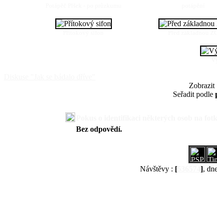
Potápěč Plšek - po průzkumu
potápění
Přítokový sifon
Před základnou Z
Vý
Diskuse "Jak se bádalo dříve"
Zobrazit
Seřadit podle
Pokus o identifikaci některých osob na fot
Bez odpovědí.
Návštěvy :
[
536574
]
, dn