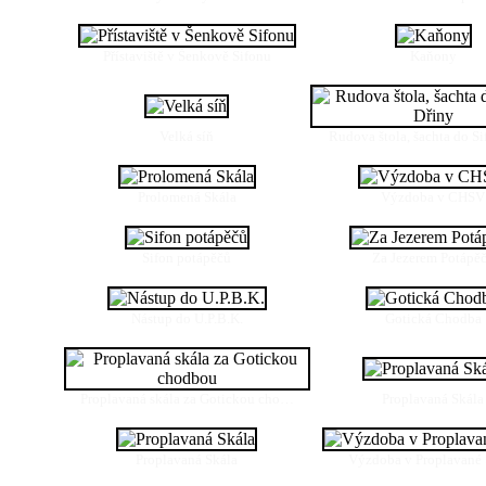
Přístaviště v Šenkově Sifonu
Kaňony
Velká síň
Rudova štola, šachta do 
Prolomená Skála
Výzdoba v CHSV
Sifon potápěčů
Za Jezerem Potápě
Nástup do U.P.B.K.
Gotická Chodba
Proplavaná skála za Gotickou cho…
Proplavaná Skála
Proplavaná Skála
Výzdoba v Proplavané 