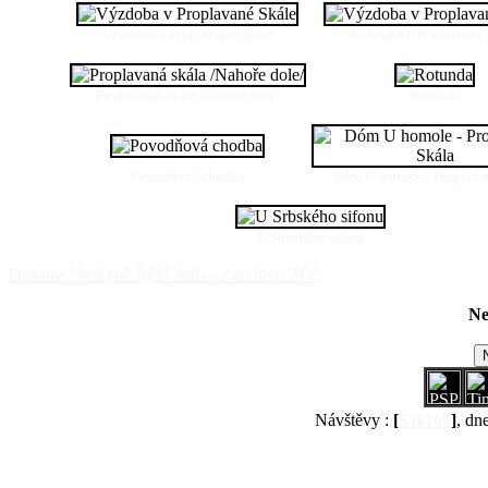
Výzdoba v Proplavané Skále
Výzdoba v Proplavané 
Proplavaná skála /Nahoře dole/
Rotunda
Povodňová chodba
Dóm U homole - Proplava
U Srbského sifonu
Diskuse "Jeskyně Býčí skála - z archivu ZO"
Ne
Návštěvy :
[
538165
]
, dn