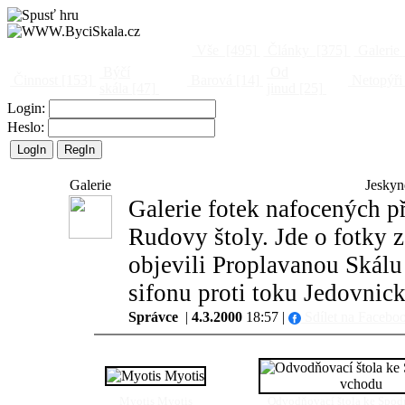
Vše
[495]
Články
[375]
Galerie
Býčí
Od
Činnost
[153]
Barová
[14]
Netopýři
skála
[47]
jinud
[25]
Login:
Heslo:
Galerie
Jeskyn
Galerie fotek nafocených p
Rudovy štoly. Jde o fotky z
objevili Proplavanou Skálu
sifonu proti toku Jedovnic
Správce
|
4.3.2000
18:57 |
Sdílet na Facebo
Myotis Myotis
Odvodňovací štola ke Spo