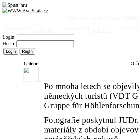
Vše
[495]
Články
[375]
Galerie
Býčí
Od
Činnost
[153]
Barová
[14]
Netopýři
skála
[47]
jinud
[25]
Login:
Heslo:
Galerie
O č
Po mnoha letech se objevily
německých turistů (VDT GfH
Gruppe für Höhlenforschung
Fotografie poskytnul JUDr.
materiály z období objevov