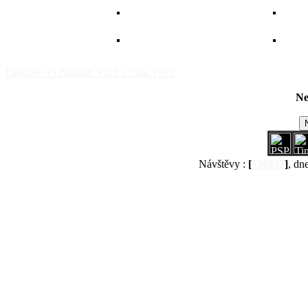
Diskuse "O činnosti VDT z roku 1912"
Ne
Návštěvy :
[
536857
]
, dn