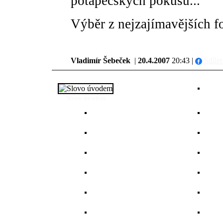
potápěčských pokusů...
Výběr z nejzajímavějších f
Vladimír Šebeček
|
20.4.2007
20:43 |
Sdílet
Slovo úvodem