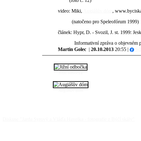
(foto č. 12)
video: Miki,
Augiášův dóm
, www.byciska
(natočeno pro Speleofórum 1999)
článek: Hypr, D. - Svozil, J. st. 1999: J
Informativní zpráva o objevném postu
Martin Golec
|
20.10.2013
20:55 |
Sdí
Jižní odbočka
Augiášův dóm
Diskuse "Jarda Syrový a Vláďa Havelka - fotografie z Býčí skály"