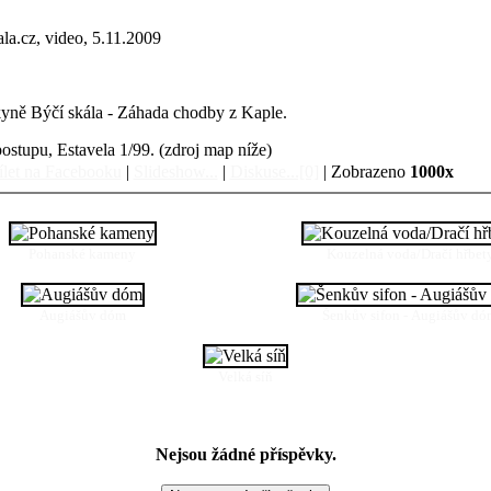
la.cz, video, 5.11.2009
eskyně Býčí skála - Záhada chodby z Kaple.
pu, Estavela 1/99. (zdroj map níže)
let na Facebooku
|
Slideshow...
|
Diskuse...[0]
| Zobrazeno
1000x
Pohanské kameny
Kouzelná voda/Dračí hřbet
Augiášův dóm
Šenkův sifon - Augiášův d
Velká síň
Nejsou žádné příspěvky.