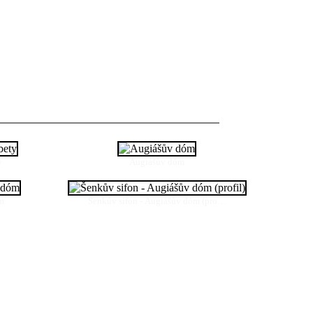
y
Augiášův dóm
óm
Šenkův sifon - Augiášův dóm (pro…