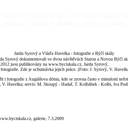
Články
[375]
Galerie
[93]
Mapy
[21]
Videa
[6]
Kontakty
Kni
]
Od jinud
[25]
Netopýři
[9]
Technika
[4]
Zprávy
[11]
Historie
[1
Jarda Syrový a Vláďa Havelka - fotografie z Býčí skály
a Syrový dokumentovali ve dvou návštěvách Starou a Novou Býčí skálu
u 2012 jsou publikovány na www.byciskala.cz, Jarda Syrový,
Panoramat
é fotografie. Zde je ochutnávka jejich práce. (Foto: J. Syrový, V. Havelk
řit i fotografie z Augiášova dómu, kde se zrovna často v minulosti nefo
vý, V. Havelka; servis: M. Skoupý - Hadař, T. Kolbábek - Kolbi, Iva Po
www.byciskala.cz, galerie, 7.3.2009