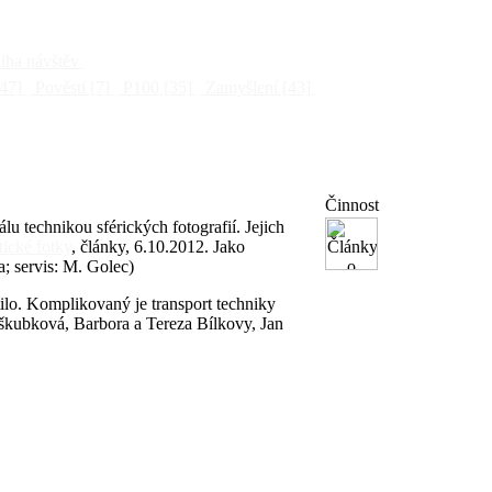
ha návštěv
47]
Pověsti
[7]
P100
[35]
Zamyšlení
[43]
Činnost
 technikou sférických fotografií. Jejich
ické fotky
, články, 6.10.2012. Jako
a; servis: M. Golec)
tilo. Komplikovaný je transport techniky
dškubková, Barbora a Tereza Bílkovy, Jan