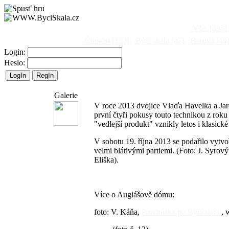
Vše
[495]
Činnost
[153]
Býčí skála
[47]
Barová
[14
Login:
Heslo:
Galerie
V roce 2013 dvojice Vlaďa Havelka a Jard
první čtyři pokusy touto technikou z rok
"vedlejší produkt" vznikly letos i klasick
V sobotu 19. října 2013 se podařilo vytvo
velmi blátivými partiemi. (Foto: J. Syro
Eliška).
Více o Augiášově dómu:
foto: V. Káňa,
Procházka po Býčí skále
, 