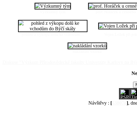
Výzkumný tým
prof. Horáček u cenného 
pohled z výkopu dolů ke vchodům…
Vojen Ložek při prá
nakládání vzorků
Diskuse "Výzkum Přírodovědecké fakulty Univerzity Karlovy na Býč
Ne
Návštěvy :
[
538078
]
, dn