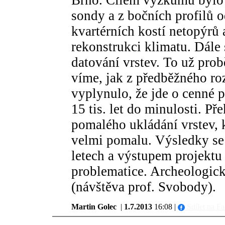
Brno. Cílem výzkumu bylo v
sondy a z bočních profilů 
kvartérních kostí netopýrů 
rekonstrukci klimatu. Dále
datování vrstev. To už prob
víme, jak z předběžného r
vyplynulo, že jde o cenné 
15 tis. let do minulosti. Př
pomalého ukládání vrstev, 
velmi pomalu. Výsledky se
letech a výstupem projektu 
problematice. Archeologic
(návštěva prof. Svobody).
Martin Golec
|
1.7.2013
16:08 |
Sdílet na F