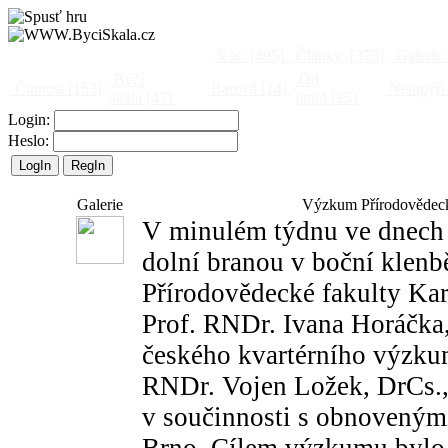
Vše
[495]
Články
[375]
Galerie
Býčí
Od
Činnost
[153]
Barová
[14]
Netopýři
skála
[47]
jinud
[25]
Login:
Heslo:
Galerie
Výzkum Přírodovědecké
V minulém týdnu ve dnech 2
dolní branou v boční klen
Přírodovědecké fakulty Ka
Prof. RNDr. Ivana Horáčka
českého kvartérního výzku
RNDr. Vojen Ložek, DrCs., 
v součinnosti s obnoveným