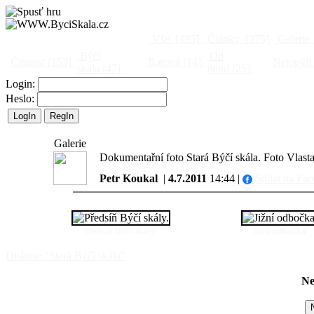
Vše
[495]
Články
[375]
Galerie
Býčí
Od
Činnost
[153]
Barová
[14]
Netopýři
skála
[47]
jinud
[25]
Login:
Heslo:
Galerie
Dokumentařní foto Stará Býčí skála. Foto Vlast
Petr Koukal
|
4.7.2011
14:44 |
Sdílet na Fa
Předsíň Býčí skály.
Jižní odbočka.
Diskuse "Stará Býčí skála"
Ne