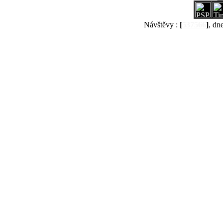
Návštěvy :
[
537566
]
, dn