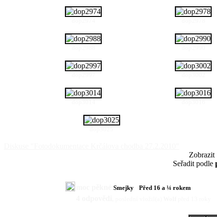
dop2974
dop2978
dop2988
dop2990
dop2997
dop3002
dop3014
dop3016
dop3025
Diskuse "Fotodokumentace Krčálova chodba 27.2.2010"
Zobrazit
Seřadit podle
moc pěkné
Smejky
Před 16 a ¼ rokem
4 odpovědi
,
poslední vložil(a)
Wolf
před 13 roky