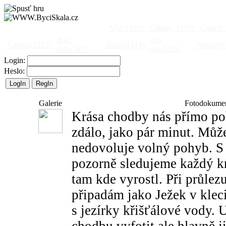
Vše
[495]
Články
[375]
Galerie
Býčí
Od
Činnost
[153]
Barová
[14]
Netopýři
skála
[47]
jinud
[25]
Login:
Heslo:
Galerie
Fotodokumen
Krása chodby nás přímo poh
zdálo, jako pár minut. Můž
nedovoluje volný pohyb. S
pozorně sledujeme každý kr
tam kde vyrostl. Při průlez
připadám jako Ježek v kleci
s jezírky křišťálové vody.