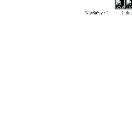
Návštěvy :
[
538985
]
, dn