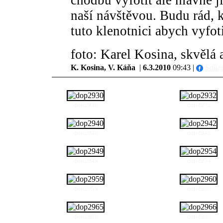
chodbu vyfotit ale hlavně j
naší návštěvou. Budu rád, k
tuto klenotnici abych vyfoti
foto: Karel Kosina, skvělá 
K. Kosina, V. Káňa
|
6.3.2010
09:43 |
Sdíle
dop2930
dop2932
dop2940
dop2942
dop2949
dop2954
dop2959
dop2960
dop2965
dop2966