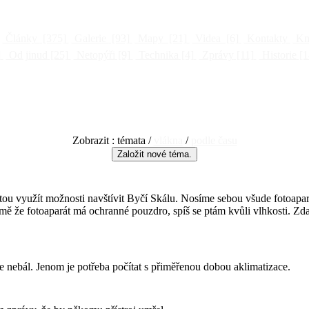
Články
[375]
Galerie
[93]
Mapy
[21]
Videa
[6]
Kontakty
Kni
]
Od jinud
[25]
Netopýři
[9]
Technika
[4]
Zprávy
[11]
Historie
[1
Zobrazit : témata /
vlákna
/
podle času
tou využít možnosti navštívit Byčí Skálu. Nosíme sebou všude fotoapar
ě že fotoaparát má ochranné pouzdro, spíš se ptám kvůli vlhkosti. Zda to
 nebál. Jenom je potřeba počítat s přiměřenou dobou aklimatizace.