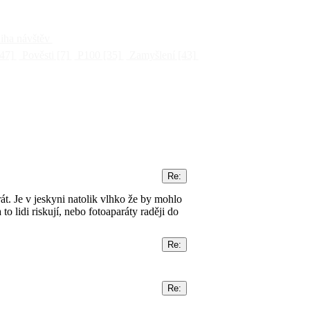
ha návštěv
47]
Pověsti
[7]
P100
[35]
Zamyšlení
[43]
át. Je v jeskyni natolik vlhko že by mohlo
 lidi riskují, nebo fotoaparáty raději do