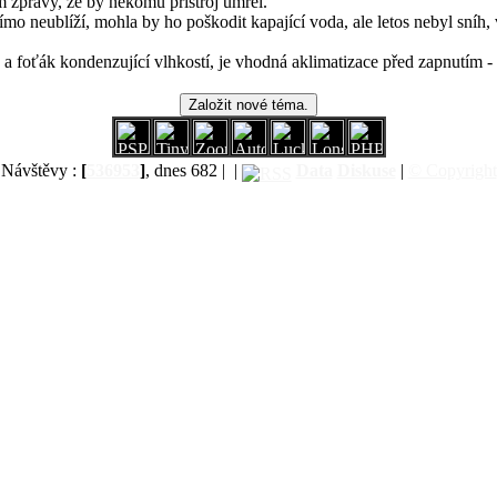
m zprávy, že by někomu přístroj umřel.
mo neublíží, mohla by ho poškodit kapající voda, ale letos nebyl sníh, v
 a foťák kondenzující vlhkostí, je vhodná aklimatizace před zapnutím - 
Návštěvy :
[
536953
]
, dnes 682 |
|
Data
Diskuse
|
© Copyright