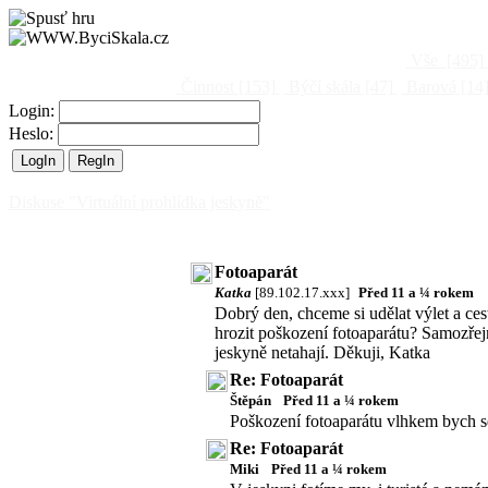
Vše
[495]
Činnost
[153]
Býčí skála
[47]
Barová
[14
Login:
Heslo:
Diskuse "Virtuální prohlídka jeskyně"
Fotoaparát
Katka
[89.102.17.xxx]
Před 11 a ¼ rokem
Dobrý den, chceme si udělat výlet a ces
hrozit poškození fotoaparátu? Samozřejm
jeskyně netahají. Děkuji, Katka
Re: Fotoaparát
Štěpán
Před 11 a ¼ rokem
Poškození fotoaparátu vlhkem bych se
Re: Fotoaparát
Miki
Před 11 a ¼ rokem