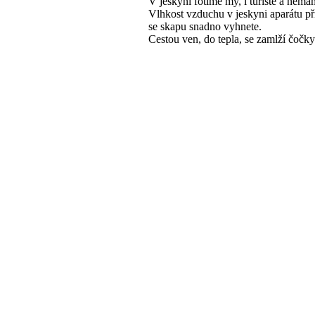
V jeskyni fotíme my, i turisté a nemá
Vlhkost vzduchu v jeskyni aparátu pří
se skapu snadno vyhnete.
Cestou ven, do tepla, se zamlží čočky